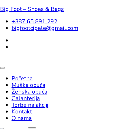
Big Foot – Shoes & Bags
+387 65 891 292
bigfootcipele@gmail.com
Početna
Muška obuća
Ženska obuća
Galanterija
Torbe na akciji
Kontakt
O nama