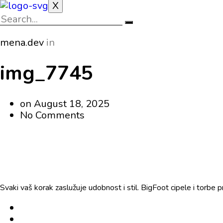
X
mena.dev
in
img_7745
on
August 18, 2025
No Comments
Svaki vaš korak zaslužuje udobnost i stil. BigFoot cipele i torbe 