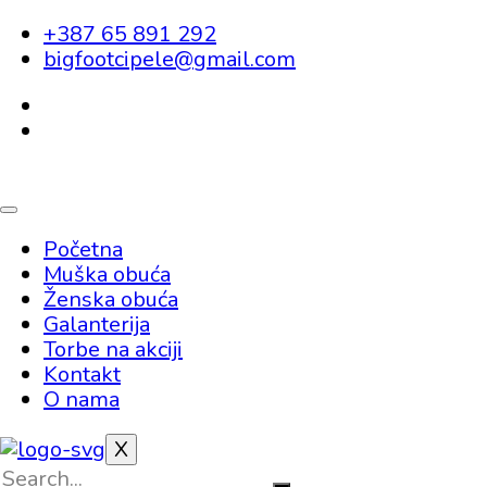
+387 65 891 292
bigfootcipele@gmail.com
Početna
Muška obuća
Ženska obuća
Galanterija
Torbe na akciji
Kontakt
O nama
X