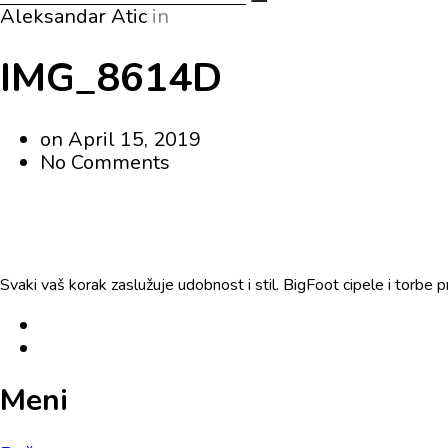
Aleksandar Atic
in
IMG_8614D
on
April 15, 2019
No Comments
Svaki vaš korak zaslužuje udobnost i stil. BigFoot cipele i torbe 
Meni