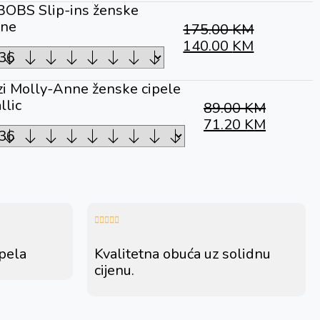
BOBS Slip-ins ženske
rne
175.00
KM
140.00
KM
zi Molly-Anne ženske cipele
llic
89.00
KM
71.20
KM
ipela
Kvalitetna obuća uz solidnu
cijenu.