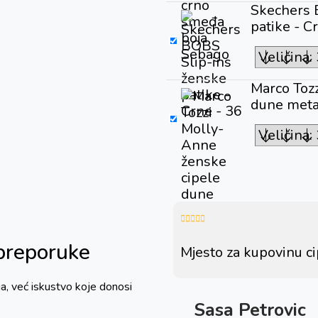
Skechers 
patike - C
Marco Toz
dune meta
 preporuke
Mjesto za kupovinu c
a, već iskustvo koje donosi
Sasa Petrovic