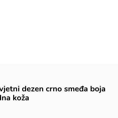
cvjetni dezen crno smeđa boja
dna koža