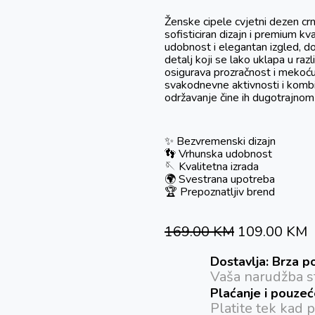
Ženske cipele cvjetni dezen c
sofisticiran dizajn i premium kv
udobnost i elegantan izgled, d
detalj koji se lako uklapa u ra
osigurava prozračnost i mekoću, 
svakodnevne aktivnosti i kombina
održavanje čine ih dugotrajnom
✨ Bezvremenski dizajn
👣 Vrhunska udobnost
🪡 Kvalitetna izrada
🌍 Svestrana upotreba
🏆 Prepoznatljiv brend
169.00
KM
109.00
KM
Dostavlja: Brza p
Vaša narudžba st
Plaćanje i pouze
Platite tek kad 