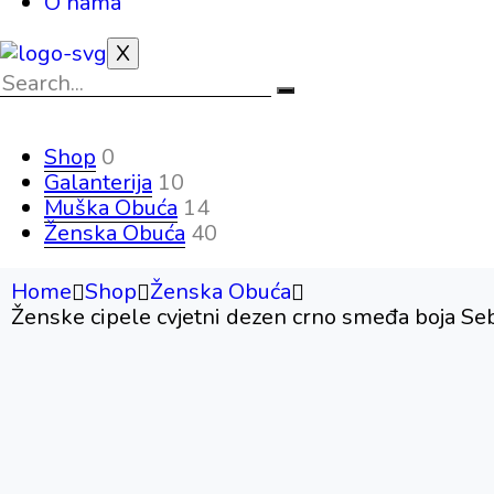
O nama
X
Shop
0
Galanterija
10
Muška Obuća
14
Ženska Obuća
40
Home
Shop
Ženska Obuća
Ženske cipele cvjetni dezen crno smeđa boja Se