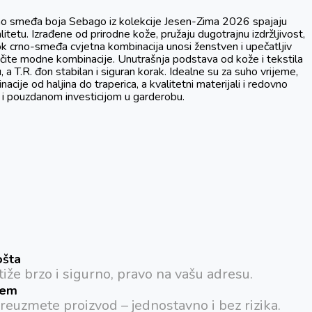
rno smeđa boja Sebago iz kolekcije Jesen-Zima 2026 spajaju
alitetu. Izrađene od prirodne kože, pružaju dugotrajnu izdržljivost,
ok crno-smeđa cvjetna kombinacija unosi ženstven i upečatljiv
zličite modne kombinacije. Unutrašnja podstava od kože i tekstila
a T.R. đon stabilan i siguran korak. Idealne su za suho vrijeme,
cije od haljina do traperica, a kvalitetni materijali i redovno
 i pouzdanom investicijom u garderobu.
ošta
iže brzo i sigurno, pravo na vašu adresu.
ćem
preuzmete proizvod – jednostavno i bez rizika.