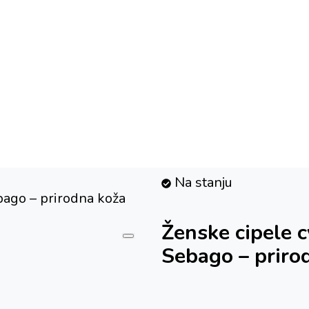
Na stanju
bago – prirodna koža
Ženske cipele 
Sebago – priro