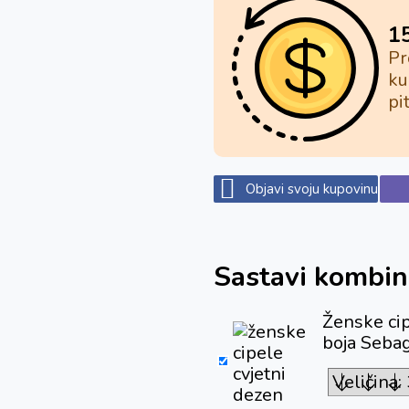
1
Pr
ku
pi
Objavi svoju kupovinu
Sastavi kombin
Ženske cip
boja Sebag