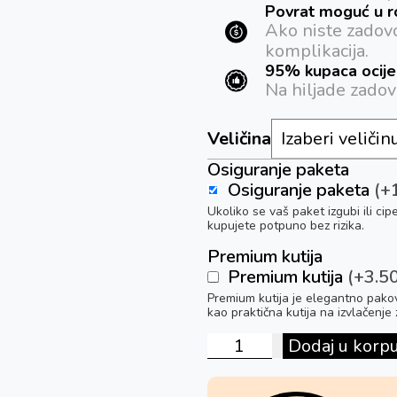
Povrat moguć u r
Ako niste zadovo
komplikacija.
95% kupaca ocijen
Na hiljade zadov
Veličina
Osiguranje paketa
Osiguranje paketa
(+
Ukoliko se vaš paket izgubi ili ci
kupujete potpuno bez rizika.
Premium kutija
Premium kutija
(+3.5
Premium kutija je elegantno pakov
kao praktična kutija na izvlačenj
Dodaj u korp