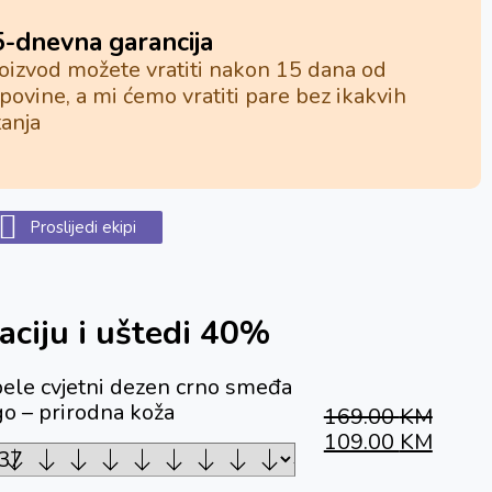
5-dnevna garancija
oizvod možete vratiti nakon 15 dana od
povine, a mi ćemo vratiti pare bez ikakvih
tanja
Proslijedi ekipi
aciju i uštedi 40%
ele cvjetni dezen crno smeđa
o – prirodna koža
169.00
KM
109.00
KM