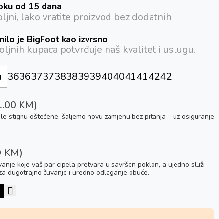
oku od 15 dana
ljni, lako vratite proizvod bez dodatnih
ilo je BigFoot kao izvrsno
oljnih kupaca potvrđuje naš kvalitet i uslugu.
36
36
37
37
38
38
39
39
40
40
41
41
42
42
1.00 KM)
pele stignu oštećene, šaljemo novu zamjenu bez pitanja – uz osiguranje
0 KM)
anje koje vaš par cipela pretvara u savršen poklon, a ujedno služi
e za dugotrajno čuvanje i uredno odlaganje obuće.
u