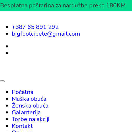
Besplatna poštarina za nardužbe preko 180KM
+387 65 891 292
bigfootcipele@gmail.com
Početna
Muška obuća
Ženska obuća
Galanterija
Torbe na akciji
Kontakt